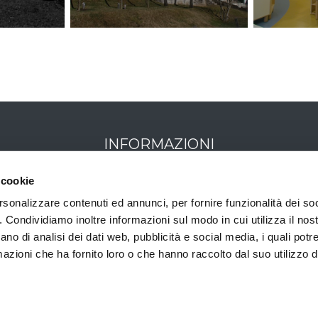
INFORMAZIONI
Marco Rabazzi
 cookie
rsonalizzare contenuti ed annunci, per fornire funzionalità dei so
Via Aurelio Saffi, 27
o. Condividiamo inoltre informazioni sul modo in cui utilizza il nost
ano di analisi dei dati web, pubblicità e social media, i quali pot
50131, Firenze, IT
azioni che ha fornito loro o che hanno raccolto dal suo utilizzo de
Privacy
Cookies Policy