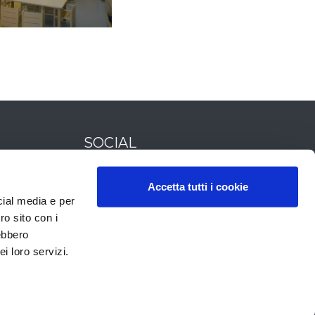
SOCIAL
Accetta tutti i cookie
cial media e per
CREDITI
ro sito con i
rebbero
®
powered by
DOTFLORENCE
i loro servizi.