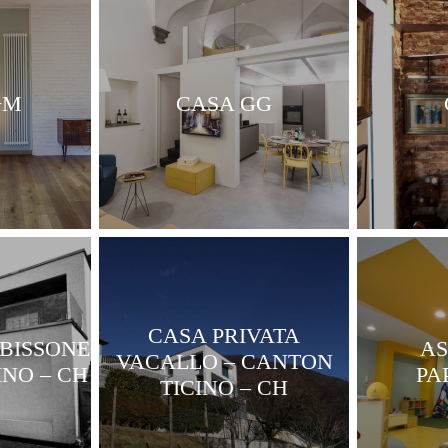
+M
CASA GG
CASA PRIVATA
 BISSONE
AS
VACALLO – CANTON
INO – CH
PA
TICINO – CH